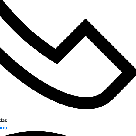
das
ário