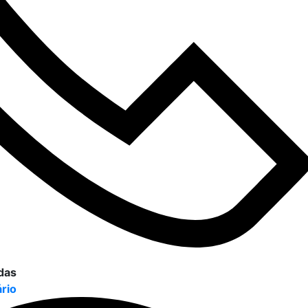
das
ário